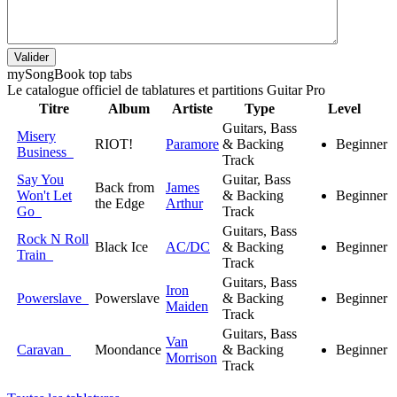
Valider
my
Song
Book top tabs
Le catalogue officiel de tablatures et partitions Guitar Pro
Titre
Album
Artiste
Type
Level
Guitars, Bass
Misery
RIOT!
Paramore
& Backing
Beginner
Business
Track
Say You
Guitar, Bass
Back from
James
Won't Let
& Backing
Beginner
the Edge
Arthur
Go
Track
Guitars, Bass
Rock N Roll
Black Ice
AC/DC
& Backing
Beginner
Train
Track
Guitars, Bass
Iron
Powerslave
Powerslave
& Backing
Beginner
Maiden
Track
Guitars, Bass
Van
Caravan
Moondance
& Backing
Beginner
Morrison
Track