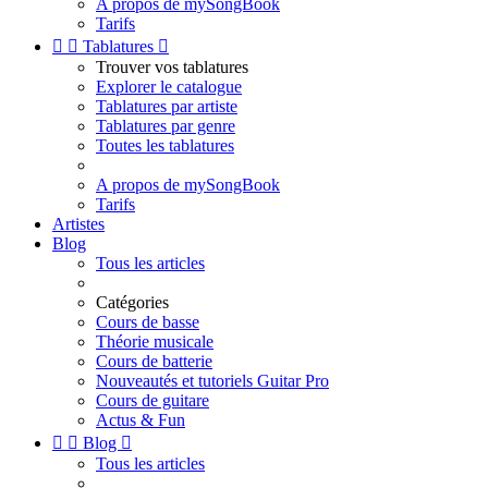
A propos de mySongBook
Tarifs


Tablatures

Trouver vos tablatures
Explorer le catalogue
Tablatures par artiste
Tablatures par genre
Toutes les tablatures
A propos de mySongBook
Tarifs
Artistes
Blog
Tous les articles
Catégories
Cours de basse
Théorie musicale
Cours de batterie
Nouveautés et tutoriels Guitar Pro
Cours de guitare
Actus & Fun


Blog

Tous les articles