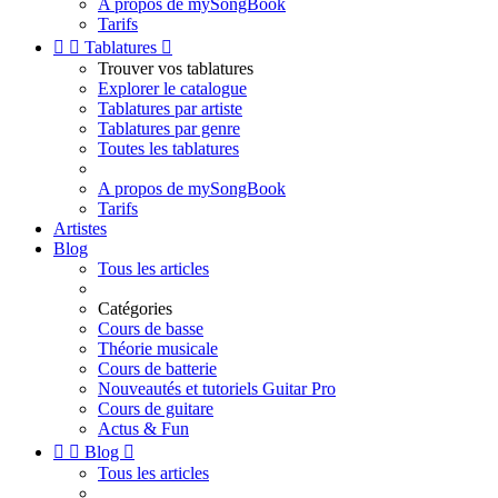
A propos de mySongBook
Tarifs


Tablatures

Trouver vos tablatures
Explorer le catalogue
Tablatures par artiste
Tablatures par genre
Toutes les tablatures
A propos de mySongBook
Tarifs
Artistes
Blog
Tous les articles
Catégories
Cours de basse
Théorie musicale
Cours de batterie
Nouveautés et tutoriels Guitar Pro
Cours de guitare
Actus & Fun


Blog

Tous les articles