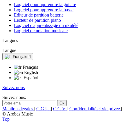
Logiciel pour apprendre la guitare
Logiciel pour apprendre la basse
Editeur de partition batterie
Lecteur de partition piano
Logiciel d'apprentissage du ukulélé
Logiciel de notation musicale
Langues
Langue :
Français

Français
English
Español
Suivez nous
Suivez-nous:
Mentions légales
|
C.G.U.
|
C.G.V.
|
Confidentialité et vie privée
|
© Arobas Music
Top