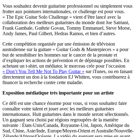
Vous souhaitez devenir guitariste professionnel ou simplement vous
frotter aux pointures internationales, ce challenge est pour vous.
« The Epic Guitar Solo Challenge » vient d’être lancé avec la
collaboration des meilleurs guitaristes du monde dont Joe Satriani,
Frank Gambale, Guthrie Govan, Tommy Emmanuel, Steve Morse,
Andy James, Paul Gilbert, Hedras Ramos, et bien d’autres.
Cette compétition organisée par une émission de télévision
australienne sur la guitare « Guitar Gods & Masterpieces » a pour
but de sensibiliser les hommes sur le cancer de la prostate et
d’expliquer les actions de prévention et de dépistage possibles. En
achetant un t-shirt, un médiator, le morceau crée pour l’occasion
« Don’t You Tell Me Not To Play Guitar »
sur iTunes, ou en faisant
directement un don à la fondation
EJ Whitten
, vous contribuerez à
financer la recherche contre cette maladie.
Exposition médiatique très importante pour un artiste
Ce défi est une chance énorme pour vous, si vous souhaitez faire
connaître votre talent et jouer avec les meilleurs guitaristes
internationaux.
Huit
guitaristes
dans le monde
seront sélectionnés
.
Un
gagnant sera choisi par régions
regroupées de la manière
suivante : États-Unis/Canada, Royaume-Uni, Japon, Amérique du
Sud, Chine, Asie/Inde, Europe/Moyen-Orient et Australie/Nouvelle-
Zélande/Afrique/Océanie. La vidéo du gagnant sera mise en avant