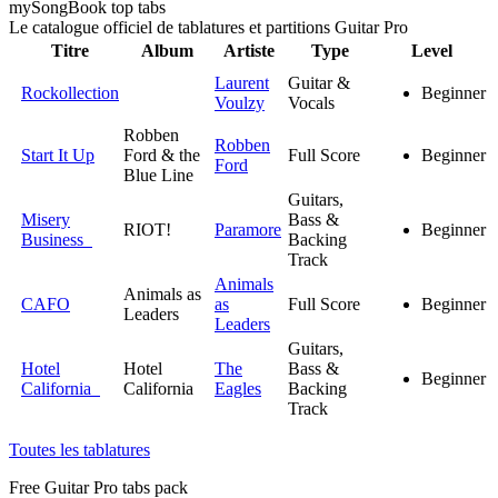
my
Song
Book top tabs
Le catalogue officiel de tablatures et partitions Guitar Pro
Titre
Album
Artiste
Type
Level
Laurent
Guitar &
Rockollection
Beginner
Voulzy
Vocals
Robben
Robben
Start It Up
Ford & the
Full Score
Beginner
Ford
Blue Line
Guitars,
Misery
Bass &
RIOT!
Paramore
Beginner
Business
Backing
Track
Animals
Animals as
CAFO
as
Full Score
Beginner
Leaders
Leaders
Guitars,
Hotel
Hotel
The
Bass &
Beginner
California
California
Eagles
Backing
Track
Toutes les tablatures
Free
Guitar Pro tabs
pack