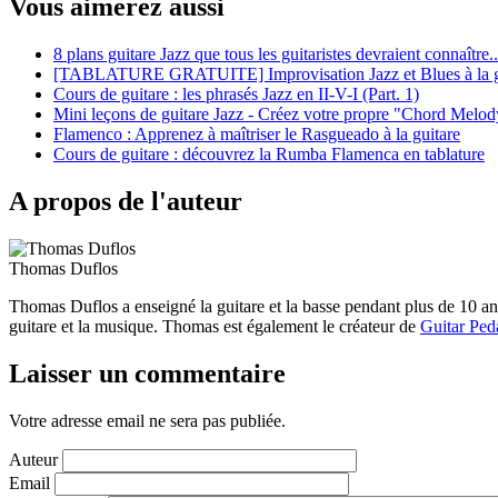
Vous aimerez aussi
8 plans guitare Jazz que tous les guitaristes devraient connaître..
[TABLATURE GRATUITE] Improvisation Jazz et Blues à la g
Cours de guitare : les phrasés Jazz en II-V-I (Part. 1)
Mini leçons de guitare Jazz - Créez votre propre "Chord Melod
Flamenco : Apprenez à maîtriser le Rasgueado à la guitare
Cours de guitare : découvrez la Rumba Flamenca en tablature
A propos de l'auteur
Thomas Duflos
Thomas Duflos a enseigné la guitare et la basse pendant plus de 10 a
guitare et la musique. Thomas est également le créateur de
Guitar Ped
Laisser un commentaire
Votre adresse email ne sera pas publiée.
Auteur
Email