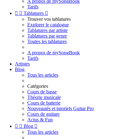
A propos de mySongBook
Tarifs


Tablatures

Trouver vos tablatures
Explorer le catalogue
Tablatures par artiste
Tablatures par genre
Toutes les tablatures
A propos de mySongBook
Tarifs
Artistes
Blog
Tous les articles
Catégories
Cours de basse
Théorie musicale
Cours de batterie
Nouveautés et tutoriels Guitar Pro
Cours de guitare
Actus & Fun


Blog

Tous les articles