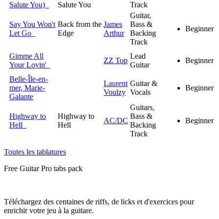
Salute You)
Salute You
Track
Guitar,
Say You Won't
Back from the
James
Bass &
Beginner
Let Go
Edge
Arthur
Backing
Track
Gimme All
Lead
ZZ Top
Beginner
Your Lovin'
Guitar
Belle-Île-en-
Laurent
Guitar &
mer, Marie-
Beginner
Voulzy
Vocals
Galante
Guitars,
Highway to
Highway to
Bass &
AC/DC
Beginner
Hell
Hell
Backing
Track
Toutes les tablatures
Free
Guitar Pro tabs
pack
Téléchargez des centaines de riffs, de licks et d'exercices pour
enrichir votre jeu à la guitare.