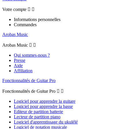
Votre compte


Informations personnelles
Commandes
Arobas Music
Arobas Music


Qui sommes-nous ?
Presse
Aide
Affiliation
Fonctionnalités de Guitar Pro
Fonctionnalités de Guitar Pro


Logiciel pour apprendre la guitare
Logiciel pour apprendre la basse
Editeur de partition batterie
Lecteur de partition piano
Logiciel d'apprentissage du ukulélé
Logiciel de notation musicale