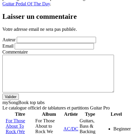
Guitar Pedal Of The Day
.
Laisser un commentaire
Votre adresse email ne sera pas publiée.
Auteur
Email
Commentaire
Valider
my
Song
Book top tabs
Le catalogue officiel de tablatures et partitions Guitar Pro
Titre
Album
Artiste
Type
Level
For Those
For Those
Guitars,
About To
About to
Bass &
AC/DC
Beginner
Rock (We
Rock We
Backing