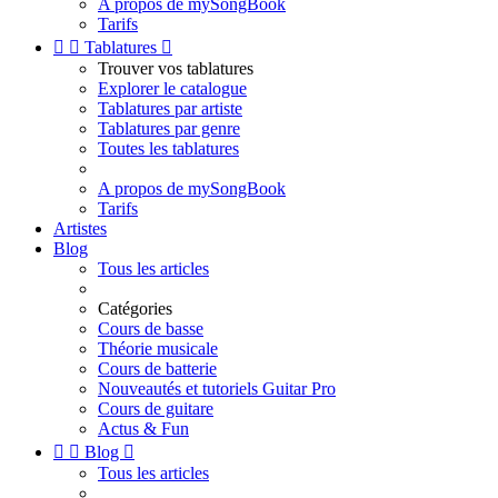
A propos de mySongBook
Tarifs


Tablatures

Trouver vos tablatures
Explorer le catalogue
Tablatures par artiste
Tablatures par genre
Toutes les tablatures
A propos de mySongBook
Tarifs
Artistes
Blog
Tous les articles
Catégories
Cours de basse
Théorie musicale
Cours de batterie
Nouveautés et tutoriels Guitar Pro
Cours de guitare
Actus & Fun


Blog

Tous les articles