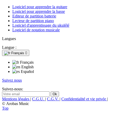
Logiciel pour apprendre la guitare
Logiciel pour apprendre la basse
Editeur de partition batterie
Lecteur de partition piano
Logiciel d'apprentissage du ukulélé
Logiciel de notation musicale
Langues
Langue :
Français

Français
English
Español
Suivez nous
Suivez-nous:
Mentions légales
|
C.G.U.
|
C.G.V.
|
Confidentialité et vie privée
|
© Arobas Music
Top