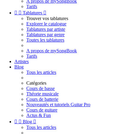
A propos de mySongBook
Tarifs


Tablatures

Trouver vos tablatures
Explorer le catalogue
Tablatures par artiste
Tablatures par genre
Toutes les tablatures
A propos de mySongBook
Tarifs
Artistes
Blog
Tous les articles
Catégories
Cours de basse
Théorie musicale
Cours de batterie
Nouveautés et tutoriels Guitar Pro
Cours de guitare
Actus & Fun


Blog

Tous les articles