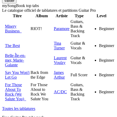
Valider
my
Song
Book top tabs
Le catalogue officiel de tablatures et partitions Guitar Pro
Titre
Album
Artiste
Type
Level
Guitars,
Misery
Bass &
RIOT!
Paramore
Beginner
Business
Backing
Track
Tina
Guitar &
The Best
Beginner
Turner
Vocals
Belle-Île-en-
Laurent
Guitar &
mer, Marie-
Beginner
Voulzy
Vocals
Galante
Say You Won't
Back from
James
Full Score
Beginner
Let Go
the Edge
Arthur
For Those
For Those
Guitars,
About To
About to
Bass &
AC/DC
Beginner
Rock (We
Rock We
Backing
Salute You)
Salute You
Track
Toutes les tablatures