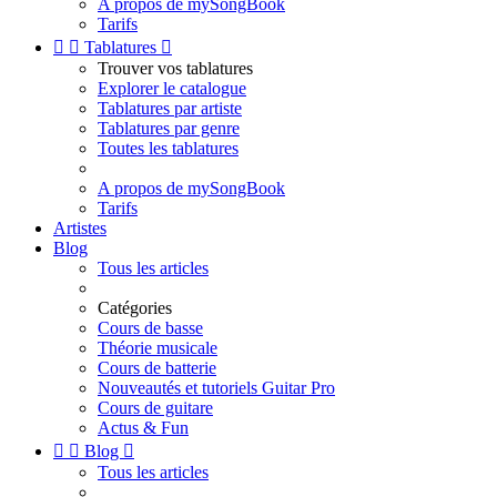
A propos de mySongBook
Tarifs


Tablatures

Trouver vos tablatures
Explorer le catalogue
Tablatures par artiste
Tablatures par genre
Toutes les tablatures
A propos de mySongBook
Tarifs
Artistes
Blog
Tous les articles
Catégories
Cours de basse
Théorie musicale
Cours de batterie
Nouveautés et tutoriels Guitar Pro
Cours de guitare
Actus & Fun


Blog

Tous les articles