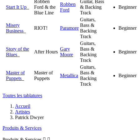
Robben
Guitar, Bass
Robben
Start It Up
Ford & the
& Backing
Beginner
Ford
Blue Line
Track
Guitars,
Misery
Bass &
RIOT!
Paramore
Beginner
Business
Backing
Track
Guitars,
Story of the
Gary
Bass &
After Hours
Beginner
Blues
Moore
Backing
Track
Guitars,
Master of
Master of
Bass &
Metallica
Beginner
Puppets
Puppets
Backing
Track
Toutes les tablatures
Accueil
Artistes
Patrick Dwyer
Produits & Services
Produits & Services

