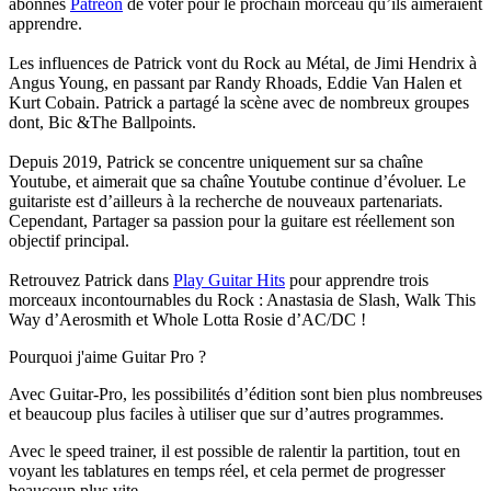
abonnés
Patreon
de voter pour le prochain morceau qu’ils aimeraient
apprendre.
Les influences de Patrick vont du Rock au Métal, de Jimi Hendrix à
Angus Young, en passant par Randy Rhoads, Eddie Van Halen et
Kurt Cobain. Patrick a partagé la scène avec de nombreux groupes
dont, Bic &The Ballpoints.
Depuis 2019, Patrick se concentre uniquement sur sa chaîne
Youtube, et aimerait que sa chaîne Youtube continue d’évoluer. Le
guitariste est d’ailleurs à la recherche de nouveaux partenariats.
Cependant, Partager sa passion pour la guitare est réellement son
objectif principal.
Retrouvez Patrick dans
Play Guitar Hits
pour apprendre trois
morceaux incontournables du Rock : Anastasia de Slash, Walk This
Way d’Aerosmith et Whole Lotta Rosie d’AC/DC !
Pourquoi j'aime Guitar Pro ?
Avec Guitar-Pro, les possibilités d’édition sont bien plus nombreuses
et beaucoup plus faciles à utiliser que sur d’autres programmes.
Avec le speed trainer, il est possible de ralentir la partition, tout en
voyant les tablatures en temps réel, et cela permet de progresser
beaucoup plus vite.