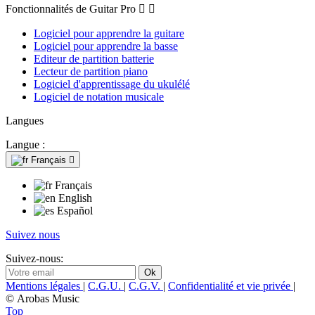
Fonctionnalités de Guitar Pro


Logiciel pour apprendre la guitare
Logiciel pour apprendre la basse
Editeur de partition batterie
Lecteur de partition piano
Logiciel d'apprentissage du ukulélé
Logiciel de notation musicale
Langues
Langue :
Français

Français
English
Español
Suivez nous
Suivez-nous:
Mentions légales
|
C.G.U.
|
C.G.V.
|
Confidentialité et vie privée
|
© Arobas Music
Top