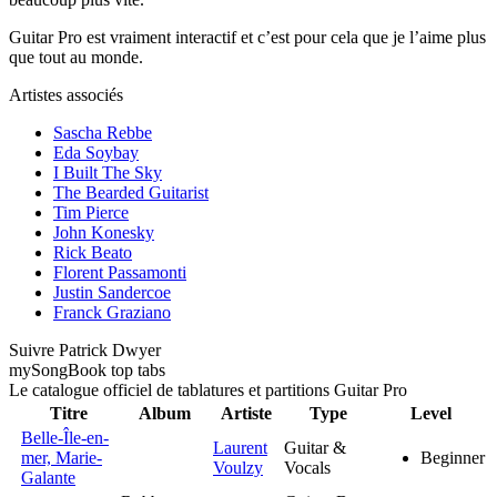
Guitar Pro est vraiment interactif et c’est pour cela que je l’aime plus
que tout au monde.
Artistes associés
Sascha Rebbe
Eda Soybay
I Built The Sky
The Bearded Guitarist
Tim Pierce
John Konesky
Rick Beato
Florent Passamonti
Justin Sandercoe
Franck Graziano
Suivre Patrick Dwyer
my
Song
Book top tabs
Le catalogue officiel de tablatures et partitions Guitar Pro
Titre
Album
Artiste
Type
Level
Belle-Île-en-
Laurent
Guitar &
mer, Marie-
Beginner
Voulzy
Vocals
Galante