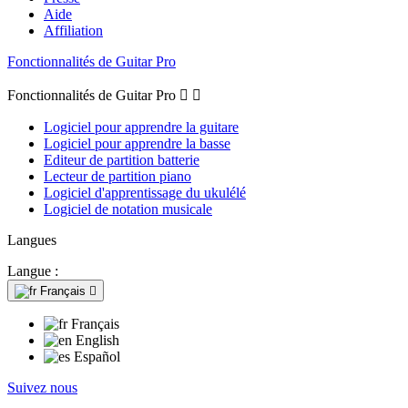
Aide
Affiliation
Fonctionnalités de Guitar Pro
Fonctionnalités de Guitar Pro


Logiciel pour apprendre la guitare
Logiciel pour apprendre la basse
Editeur de partition batterie
Lecteur de partition piano
Logiciel d'apprentissage du ukulélé
Logiciel de notation musicale
Langues
Langue :
Français

Français
English
Español
Suivez nous