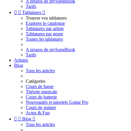
A propos de mySongBook
Tarifs


Tablatures

Trouver vos tablatures
Explorer le catalogue
Tablatures par artiste
Tablatures par genre
Toutes les tablatures
A propos de mySongBook
Tarifs
Artistes
Blog
Tous les articles
Catégories
Cours de basse
Théorie musicale
Cours de batterie
Nouveautés et tutoriels Guitar Pro
Cours de guitare
Actus & Fun


Blog

Tous les articles