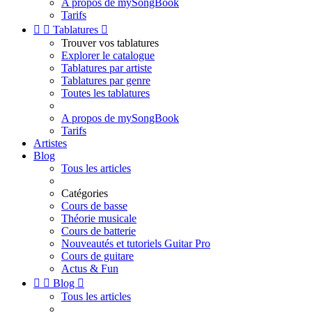
A propos de mySongBook
Tarifs


Tablatures

Trouver vos tablatures
Explorer le catalogue
Tablatures par artiste
Tablatures par genre
Toutes les tablatures
A propos de mySongBook
Tarifs
Artistes
Blog
Tous les articles
Catégories
Cours de basse
Théorie musicale
Cours de batterie
Nouveautés et tutoriels Guitar Pro
Cours de guitare
Actus & Fun


Blog

Tous les articles