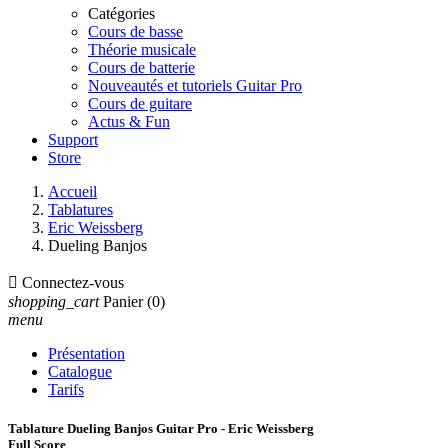
Catégories
Cours de basse
Théorie musicale
Cours de batterie
Nouveautés et tutoriels Guitar Pro
Cours de guitare
Actus & Fun
Support
Store
Accueil
Tablatures
Eric Weissberg
Dueling Banjos

Connectez-vous
shopping_cart
Panier
(0)
menu
Présentation
Catalogue
Tarifs
Tablature Dueling Banjos Guitar Pro - Eric Weissberg
Full Score