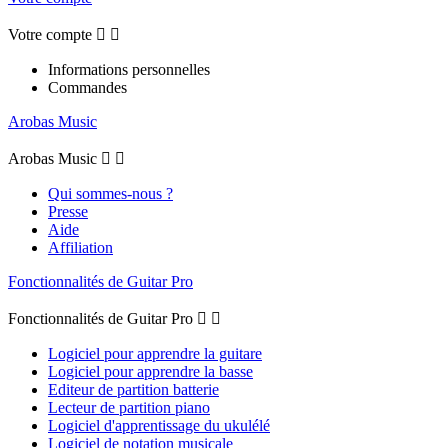
Votre compte


Informations personnelles
Commandes
Arobas Music
Arobas Music


Qui sommes-nous ?
Presse
Aide
Affiliation
Fonctionnalités de Guitar Pro
Fonctionnalités de Guitar Pro


Logiciel pour apprendre la guitare
Logiciel pour apprendre la basse
Editeur de partition batterie
Lecteur de partition piano
Logiciel d'apprentissage du ukulélé
Logiciel de notation musicale