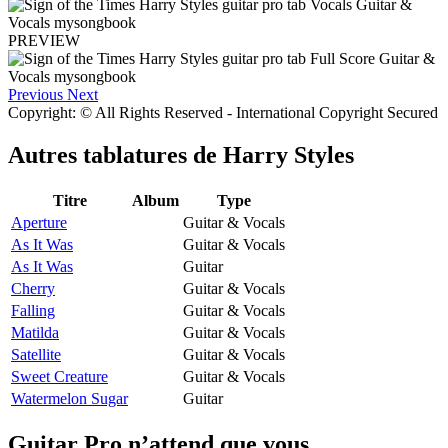
PREVIEW
Previous
Next
Copyright: © All Rights Reserved - International Copyright Secured
Autres tablatures de
Harry Styles
Titre
Album
Type
Aperture
Guitar & Vocals
As It Was
Guitar & Vocals
As It Was
Guitar
Cherry
Guitar & Vocals
Falling
Guitar & Vocals
Matilda
Guitar & Vocals
Satellite
Guitar & Vocals
Sweet Creature
Guitar & Vocals
Watermelon Sugar
Guitar
Guitar Pro n’attend que vous.