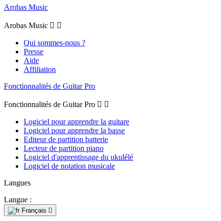
Arobas Music
Arobas Music


Qui sommes-nous ?
Presse
Aide
Affiliation
Fonctionnalités de Guitar Pro
Fonctionnalités de Guitar Pro


Logiciel pour apprendre la guitare
Logiciel pour apprendre la basse
Editeur de partition batterie
Lecteur de partition piano
Logiciel d'apprentissage du ukulélé
Logiciel de notation musicale
Langues
Langue :
Français
