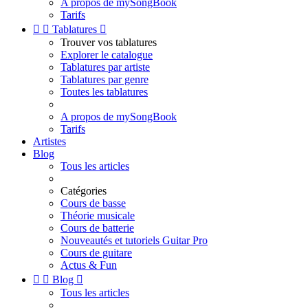
A propos de mySongBook
Tarifs


Tablatures

Trouver vos tablatures
Explorer le catalogue
Tablatures par artiste
Tablatures par genre
Toutes les tablatures
A propos de mySongBook
Tarifs
Artistes
Blog
Tous les articles
Catégories
Cours de basse
Théorie musicale
Cours de batterie
Nouveautés et tutoriels Guitar Pro
Cours de guitare
Actus & Fun


Blog

Tous les articles