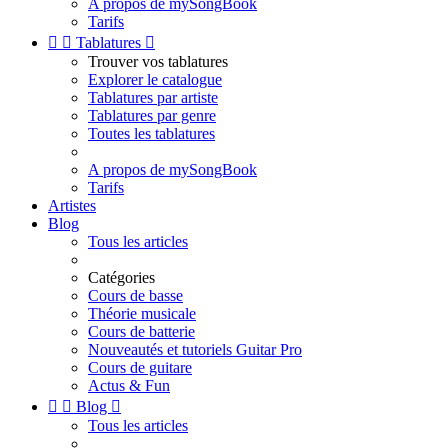
A propos de mySongBook
Tarifs


Tablatures

Trouver vos tablatures
Explorer le catalogue
Tablatures par artiste
Tablatures par genre
Toutes les tablatures
A propos de mySongBook
Tarifs
Artistes
Blog
Tous les articles
Catégories
Cours de basse
Théorie musicale
Cours de batterie
Nouveautés et tutoriels Guitar Pro
Cours de guitare
Actus & Fun


Blog

Tous les articles