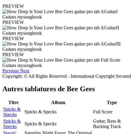
PREVIEW
PREVIEW
PREVIEW
PREVIEW
Previous
Next
Copyright: © All Rights Reserved - International Copyright Secured
Autres tablatures de
Bee Gees
Titre
Album
Type
Spicks &
Spicks & Specks
Full Score
Specks
Spicks &
Guitar, Bass &
Spicks & Specks
Specks
Backing Track
Stayin'
Saturday Night Fever: The Original