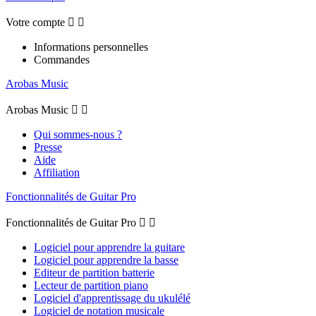
Votre compte


Informations personnelles
Commandes
Arobas Music
Arobas Music


Qui sommes-nous ?
Presse
Aide
Affiliation
Fonctionnalités de Guitar Pro
Fonctionnalités de Guitar Pro


Logiciel pour apprendre la guitare
Logiciel pour apprendre la basse
Editeur de partition batterie
Lecteur de partition piano
Logiciel d'apprentissage du ukulélé
Logiciel de notation musicale