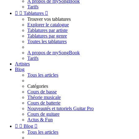
A propos de mySongBook
Tarifs


Tablatures

Trouver vos tablatures
Explorer le catalogue
Tablatures par artiste
Tablatures par genre
Toutes les tablatures
A propos de mySongBook
Tarifs
Artistes
Blog
Tous les articles
Catégories
Cours de basse
Théorie musicale
Cours de batterie
Nouveautés et tutoriels Guitar Pro
Cours de guitare
Actus & Fun


Blog

Tous les articles