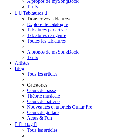
A propos de mySongBook
Tarifs


Tablatures

Trouver vos tablatures
Explorer le catalogue
Tablatures par artiste
Tablatures par genre
Toutes les tablatures
A propos de mySongBook
Tarifs
Artistes
Blog
Tous les articles
Catégories
Cours de basse
Théorie musicale
Cours de batterie
Nouveautés et tutoriels Guitar Pro
Cours de guitare
Actus & Fun


Blog

Tous les articles