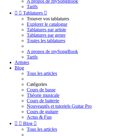
A propos de mySongBook
Tarifs


Tablatures

Trouver vos tablatures
Explorer le catalogue
Tablatures par artiste
Tablatures par genre
Toutes les tablatures
A propos de mySongBook
Tarifs
Artistes
Blog
Tous les articles
Catégories
Cours de basse
Théorie musicale
Cours de batterie
Nouveautés et tutoriels Guitar Pro
Cours de guitare
Actus & Fun


Blog

Tous les articles