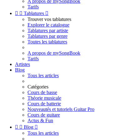
A propos de mySongBook
Tarifs


Tablatures

Trouver vos tablatures
Explorer le catalogue
Tablatures par artiste
Tablatures par genre
Toutes les tablatures
A propos de mySongBook
Tarifs
Artistes
Blog
Tous les articles
Catégories
Cours de basse
Théorie musicale
Cours de batterie
Nouveautés et tutoriels Guitar Pro
Cours de guitare
Actus & Fun


Blog

Tous les articles