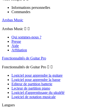
Informations personnelles
Commandes
Arobas Music
Arobas Music


Qui sommes-nous ?
Presse
Aide
Affiliation
Fonctionnalités de Guitar Pro
Fonctionnalités de Guitar Pro


Logiciel pour apprendre la guitare
Logiciel pour apprendre la basse
Editeur de partition batterie
Lecteur de partition piano
Logiciel d'apprentissage du ukulélé
Logiciel de notation musicale
Langues