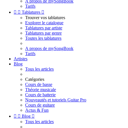
A propos de mySongBook
Tarifs


Tablatures

Trouver vos tablatures
Explorer le catalogue
Tablatures par artiste
Tablatures par genre
Toutes les tablatures
A propos de mySongBook
Tarifs
Artistes
Blog
Tous les articles
Catégories
Cours de basse
Théorie musicale
Cours de batterie
Nouveautés et tutoriels Guitar Pro
Cours de guitare
Actus & Fun


Blog

Tous les articles