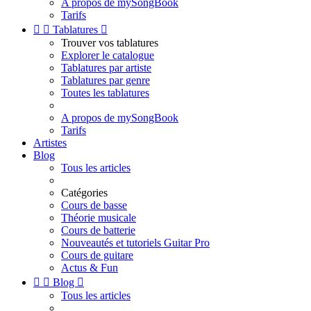
A propos de mySongBook
Tarifs


Tablatures

Trouver vos tablatures
Explorer le catalogue
Tablatures par artiste
Tablatures par genre
Toutes les tablatures
A propos de mySongBook
Tarifs
Artistes
Blog
Tous les articles
Catégories
Cours de basse
Théorie musicale
Cours de batterie
Nouveautés et tutoriels Guitar Pro
Cours de guitare
Actus & Fun


Blog

Tous les articles