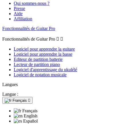
Qui sommes-nous ?
Presse
Aide
Affiliation
Fonctionnalités de Guitar Pro
Fonctionnalités de Guitar Pro


Logiciel pour apprendre la guitare
Logiciel pour apprendre la basse
Editeur de partition batterie
Lecteur de partition piano
Logiciel d'apprentissage du ukulélé
Logiciel de notation musicale
Langues
Langue :
Français

Français
English
Español