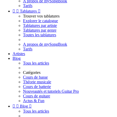
A propos de mySongBook
Tarifs


Tablatures

Trouver vos tablatures
Explorer le catalogue
Tablatures par artiste
Tablatures par genre
Toutes les tablatures
A propos de mySongBook
Tarifs
Artistes
Blog
Tous les articles
Catégories
Cours de basse
Théorie musicale
Cours de batterie
Nouveautés et tutoriels Guitar Pro
Cours de guitare
Actus & Fun


Blog

Tous les articles