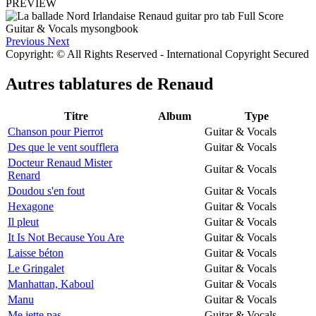
PREVIEW
Previous
Next
Copyright: © All Rights Reserved - International Copyright Secured
Autres tablatures de
Renaud
Titre
Album
Type
Chanson pour Pierrot
Guitar & Vocals
Des que le vent soufflera
Guitar & Vocals
Docteur Renaud Mister
Guitar & Vocals
Renard
Doudou s'en fout
Guitar & Vocals
Hexagone
Guitar & Vocals
Il pleut
Guitar & Vocals
It Is Not Because You Are
Guitar & Vocals
Laisse béton
Guitar & Vocals
Le Gringalet
Guitar & Vocals
Manhattan, Kaboul
Guitar & Vocals
Manu
Guitar & Vocals
Me jette pas
Guitar & Vocals