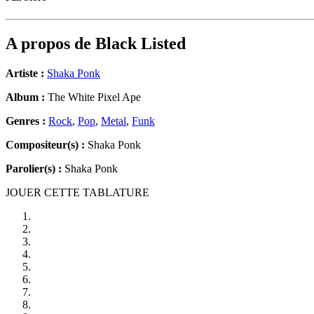
A propos de
Black Listed
Artiste :
Shaka Ponk
Album :
The White Pixel Ape
Genres :
Rock
,
Pop
,
Metal
,
Funk
Compositeur(s) :
Shaka Ponk
Parolier(s) :
Shaka Ponk
JOUER CETTE TABLATURE