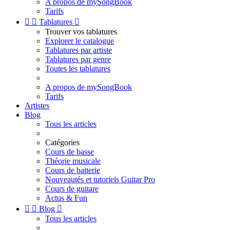
A propos de mySongBook
Tarifs


Tablatures

Trouver vos tablatures
Explorer le catalogue
Tablatures par artiste
Tablatures par genre
Toutes les tablatures
A propos de mySongBook
Tarifs
Artistes
Blog
Tous les articles
Catégories
Cours de basse
Théorie musicale
Cours de batterie
Nouveautés et tutoriels Guitar Pro
Cours de guitare
Actus & Fun


Blog

Tous les articles