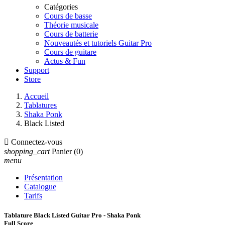
Catégories
Cours de basse
Théorie musicale
Cours de batterie
Nouveautés et tutoriels Guitar Pro
Cours de guitare
Actus & Fun
Support
Store
Accueil
Tablatures
Shaka Ponk
Black Listed

Connectez-vous
shopping_cart
Panier
(0)
menu
Présentation
Catalogue
Tarifs
Tablature Black Listed Guitar Pro - Shaka Ponk
Full Score