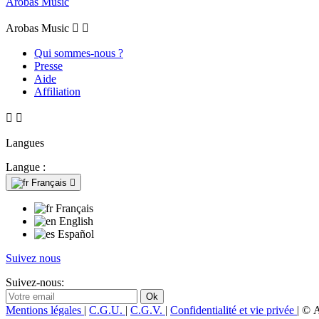
Arobas Music
Arobas Music


Qui sommes-nous ?
Presse
Aide
Affiliation


Langues
Langue :
Français

Français
English
Español
Suivez nous
Suivez-nous:
Mentions légales
|
C.G.U.
|
C.G.V.
|
Confidentialité et vie privée
| © 