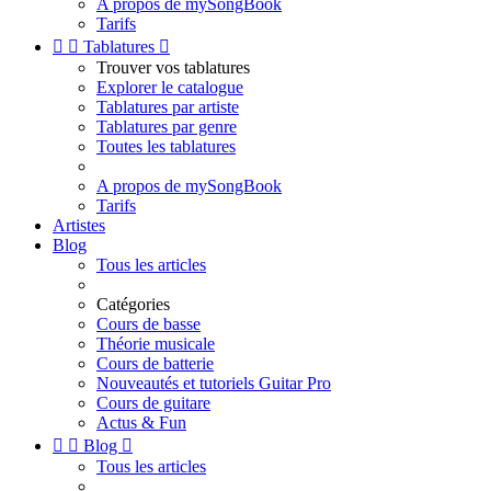
A propos de mySongBook
Tarifs


Tablatures

Trouver vos tablatures
Explorer le catalogue
Tablatures par artiste
Tablatures par genre
Toutes les tablatures
A propos de mySongBook
Tarifs
Artistes
Blog
Tous les articles
Catégories
Cours de basse
Théorie musicale
Cours de batterie
Nouveautés et tutoriels Guitar Pro
Cours de guitare
Actus & Fun


Blog

Tous les articles