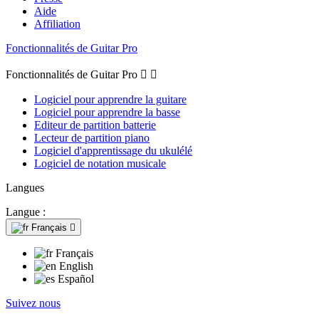
Aide
Affiliation
Fonctionnalités de Guitar Pro
Fonctionnalités de Guitar Pro


Logiciel pour apprendre la guitare
Logiciel pour apprendre la basse
Editeur de partition batterie
Lecteur de partition piano
Logiciel d'apprentissage du ukulélé
Logiciel de notation musicale
Langues
Langue :
Français

Français
English
Español
Suivez nous