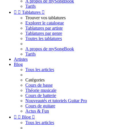
A propos de mySongBook
Tarifs


Tablatures

Trouver vos tablatures
Explorer le catalogue
Tablatures par artiste
Tablatures par genre
Toutes les tablatures
A propos de mySongBook
Tarifs
Artistes
Blog
Tous les articles
Catégories
Cours de basse
Théorie musicale
Cours de batterie
Nouveautés et tutoriels Guitar Pro
Cours de guitare
Actus & Fun


Blog

Tous les articles