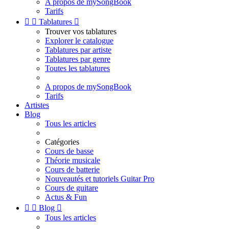
A propos de mySongBook
Tarifs


Tablatures

Trouver vos tablatures
Explorer le catalogue
Tablatures par artiste
Tablatures par genre
Toutes les tablatures
A propos de mySongBook
Tarifs
Artistes
Blog
Tous les articles
Catégories
Cours de basse
Théorie musicale
Cours de batterie
Nouveautés et tutoriels Guitar Pro
Cours de guitare
Actus & Fun


Blog

Tous les articles