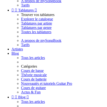
A propos de mySongBook
Tarifs


Tablatures

Trouver vos tablatures
Explorer le catalogue
Tablatures par artiste
Tablatures par genre
Toutes les tablatures
A propos de mySongBook
Tarifs
Artistes
Blog
Tous les articles
Catégories
Cours de basse
Théorie musicale
Cours de batterie
Nouveautés et tutoriels Guitar Pro
Cours de guitare
Actus & Fun


Blog

Tous les articles