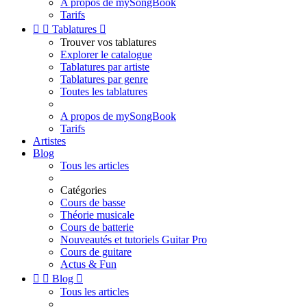
A propos de mySongBook
Tarifs


Tablatures

Trouver vos tablatures
Explorer le catalogue
Tablatures par artiste
Tablatures par genre
Toutes les tablatures
A propos de mySongBook
Tarifs
Artistes
Blog
Tous les articles
Catégories
Cours de basse
Théorie musicale
Cours de batterie
Nouveautés et tutoriels Guitar Pro
Cours de guitare
Actus & Fun


Blog

Tous les articles