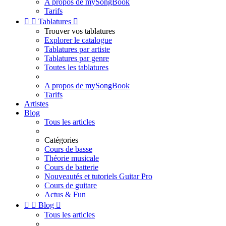
A propos de mySongBook
Tarifs


Tablatures

Trouver vos tablatures
Explorer le catalogue
Tablatures par artiste
Tablatures par genre
Toutes les tablatures
A propos de mySongBook
Tarifs
Artistes
Blog
Tous les articles
Catégories
Cours de basse
Théorie musicale
Cours de batterie
Nouveautés et tutoriels Guitar Pro
Cours de guitare
Actus & Fun


Blog

Tous les articles