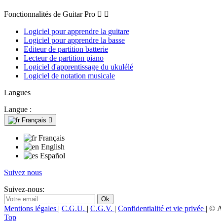
Fonctionnalités de Guitar Pro


Logiciel pour apprendre la guitare
Logiciel pour apprendre la basse
Editeur de partition batterie
Lecteur de partition piano
Logiciel d'apprentissage du ukulélé
Logiciel de notation musicale
Langues
Langue :
Français

Français
English
Español
Suivez nous
Suivez-nous:
Mentions légales
|
C.G.U.
|
C.G.V.
|
Confidentialité et vie privée
| © 
Top