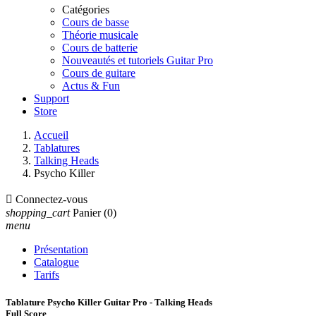
Catégories
Cours de basse
Théorie musicale
Cours de batterie
Nouveautés et tutoriels Guitar Pro
Cours de guitare
Actus & Fun
Support
Store
Accueil
Tablatures
Talking Heads
Psycho Killer

Connectez-vous
shopping_cart
Panier
(0)
menu
Présentation
Catalogue
Tarifs
Tablature Psycho Killer Guitar Pro - Talking Heads
Full Score