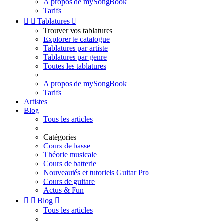
A propos de mySongBook
Tarifs


Tablatures

Trouver vos tablatures
Explorer le catalogue
Tablatures par artiste
Tablatures par genre
Toutes les tablatures
A propos de mySongBook
Tarifs
Artistes
Blog
Tous les articles
Catégories
Cours de basse
Théorie musicale
Cours de batterie
Nouveautés et tutoriels Guitar Pro
Cours de guitare
Actus & Fun


Blog

Tous les articles