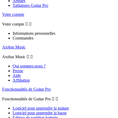
Artistes
Tablatures Guitar Pro
Votre compte
Votre compte


Informations personnelles
Commandes
Arobas Music
Arobas Music


Qui sommes-nous ?
Presse
Aide
Affiliation
Fonctionnalités de Guitar Pro
Fonctionnalités de Guitar Pro


Logiciel pour apprendre la guitare
Logiciel pour apprendre la basse
Editeur de partition batterie