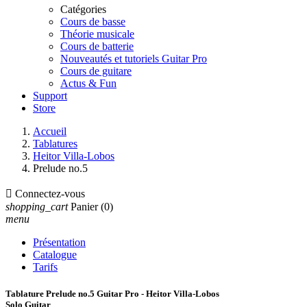
Catégories
Cours de basse
Théorie musicale
Cours de batterie
Nouveautés et tutoriels Guitar Pro
Cours de guitare
Actus & Fun
Support
Store
Accueil
Tablatures
Heitor Villa-Lobos
Prelude no.5

Connectez-vous
shopping_cart
Panier
(0)
menu
Présentation
Catalogue
Tarifs
Tablature Prelude no.5 Guitar Pro - Heitor Villa-Lobos
Solo Guitar