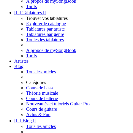
A propos de mySongBook
Tarifs


Tablatures

Trouver vos tablatures
Explorer le catalogue
Tablatures par artiste
Tablatures par genre
Toutes les tablatures
A propos de mySongBook
Tarifs
Artistes
Blog
Tous les articles
Catégories
Cours de basse
Théorie musicale
Cours de batterie
Nouveautés et tutoriels Guitar Pro
Cours de guitare
Actus & Fun


Blog

Tous les articles