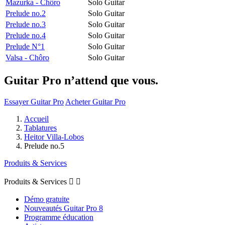
Mazurka - Chôro
Solo Guitar
Prelude no.2
Solo Guitar
Prelude no.3
Solo Guitar
Prelude no.4
Solo Guitar
Prelude N°1
Solo Guitar
Valsa - Chôro
Solo Guitar
Guitar Pro n’attend que vous.
Essayer Guitar Pro
Acheter Guitar Pro
Accueil
Tablatures
Heitor Villa-Lobos
Prelude no.5
Produits & Services
Produits & Services


Démo gratuite
Nouveautés Guitar Pro 8
Programme éducation