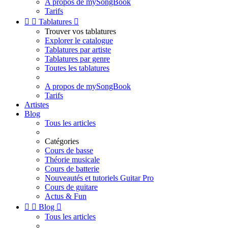
A propos de mySongBook
Tarifs


Tablatures

Trouver vos tablatures
Explorer le catalogue
Tablatures par artiste
Tablatures par genre
Toutes les tablatures
A propos de mySongBook
Tarifs
Artistes
Blog
Tous les articles
Catégories
Cours de basse
Théorie musicale
Cours de batterie
Nouveautés et tutoriels Guitar Pro
Cours de guitare
Actus & Fun


Blog

Tous les articles