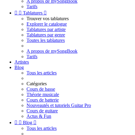
A propos de mySongBook
Tarifs


Tablatures

Trouver vos tablatures
Explorer le catalogue
Tablatures par artiste
Tablatures par genre
Toutes les tablatures
A propos de mySongBook
Tarifs
Artistes
Blog
Tous les articles
Catégories
Cours de basse
Théorie musicale
Cours de batterie
Nouveautés et tutoriels Guitar Pro
Cours de guitare
Actus & Fun


Blog

Tous les articles