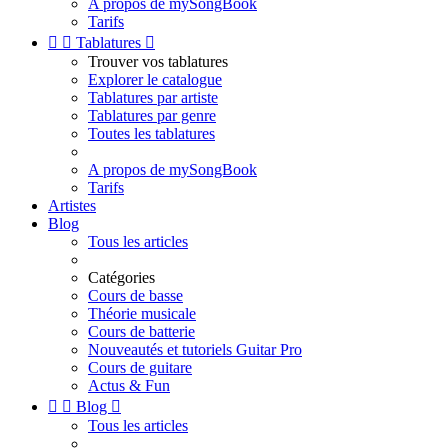
A propos de mySongBook
Tarifs


Tablatures

Trouver vos tablatures
Explorer le catalogue
Tablatures par artiste
Tablatures par genre
Toutes les tablatures
A propos de mySongBook
Tarifs
Artistes
Blog
Tous les articles
Catégories
Cours de basse
Théorie musicale
Cours de batterie
Nouveautés et tutoriels Guitar Pro
Cours de guitare
Actus & Fun


Blog

Tous les articles