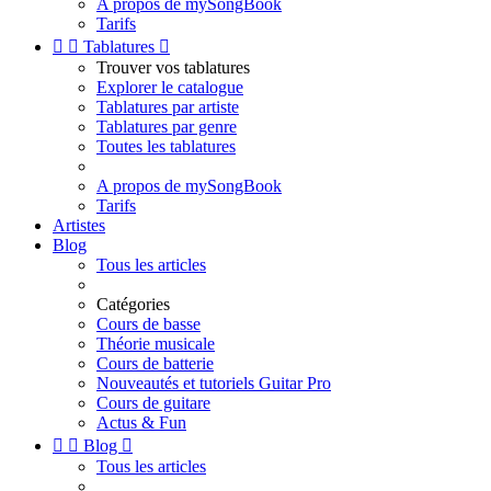
A propos de mySongBook
Tarifs


Tablatures

Trouver vos tablatures
Explorer le catalogue
Tablatures par artiste
Tablatures par genre
Toutes les tablatures
A propos de mySongBook
Tarifs
Artistes
Blog
Tous les articles
Catégories
Cours de basse
Théorie musicale
Cours de batterie
Nouveautés et tutoriels Guitar Pro
Cours de guitare
Actus & Fun


Blog

Tous les articles