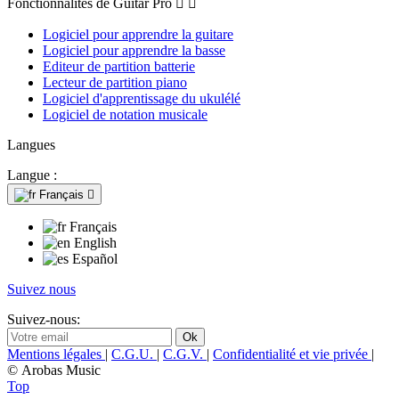
Fonctionnalités de Guitar Pro


Logiciel pour apprendre la guitare
Logiciel pour apprendre la basse
Editeur de partition batterie
Lecteur de partition piano
Logiciel d'apprentissage du ukulélé
Logiciel de notation musicale
Langues
Langue :
Français

Français
English
Español
Suivez nous
Suivez-nous:
Mentions légales
|
C.G.U.
|
C.G.V.
|
Confidentialité et vie privée
|
© Arobas Music
Top