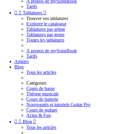
A propos de mySongBook
Tarifs


Tablatures

Trouver vos tablatures
Explorer le catalogue
Tablatures par artiste
Tablatures par genre
Toutes les tablatures
A propos de mySongBook
Tarifs
Artistes
Blog
Tous les articles
Catégories
Cours de basse
Théorie musicale
Cours de batterie
Nouveautés et tutoriels Guitar Pro
Cours de guitare
Actus & Fun


Blog

Tous les articles