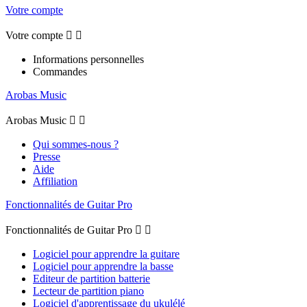
Votre compte
Votre compte


Informations personnelles
Commandes
Arobas Music
Arobas Music


Qui sommes-nous ?
Presse
Aide
Affiliation
Fonctionnalités de Guitar Pro
Fonctionnalités de Guitar Pro


Logiciel pour apprendre la guitare
Logiciel pour apprendre la basse
Editeur de partition batterie
Lecteur de partition piano
Logiciel d'apprentissage du ukulélé