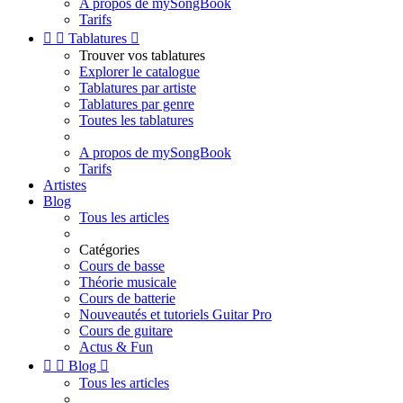
A propos de mySongBook
Tarifs


Tablatures

Trouver vos tablatures
Explorer le catalogue
Tablatures par artiste
Tablatures par genre
Toutes les tablatures
A propos de mySongBook
Tarifs
Artistes
Blog
Tous les articles
Catégories
Cours de basse
Théorie musicale
Cours de batterie
Nouveautés et tutoriels Guitar Pro
Cours de guitare
Actus & Fun


Blog

Tous les articles