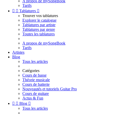
A propos de mySongBook
Tarifs


Tablatures

Trouver vos tablatures
Explorer le catalogue
Tablatures par artiste
Tablatures par genre
Toutes les tablatures
A propos de mySongBook
Tarifs
Artistes
Blog
Tous les articles
Catégories
Cours de basse
Théorie musicale
Cours de batterie
Nouveautés et tutoriels Guitar Pro
Cours de guitare
Actus & Fun


Blog

Tous les articles