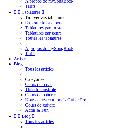
A propos de mySongBook
Tarifs


Tablatures

Trouver vos tablatures
Explorer le catalogue
Tablatures par artiste
Tablatures par genre
Toutes les tablatures
A propos de mySongBook
Tarifs
Artistes
Blog
Tous les articles
Catégories
Cours de basse
Théorie musicale
Cours de batterie
Nouveautés et tutoriels Guitar Pro
Cours de guitare
Actus & Fun


Blog

Tous les articles