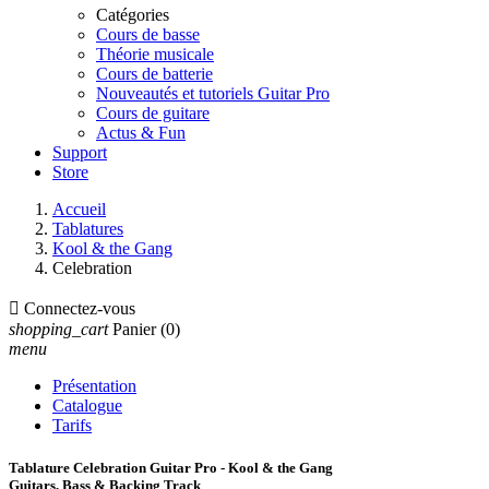
Catégories
Cours de basse
Théorie musicale
Cours de batterie
Nouveautés et tutoriels Guitar Pro
Cours de guitare
Actus & Fun
Support
Store
Accueil
Tablatures
Kool & the Gang
Celebration

Connectez-vous
shopping_cart
Panier
(0)
menu
Présentation
Catalogue
Tarifs
Tablature Celebration Guitar Pro - Kool & the Gang
Guitars, Bass & Backing Track