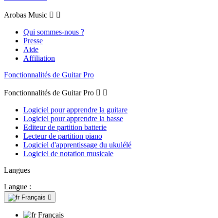
Arobas Music


Qui sommes-nous ?
Presse
Aide
Affiliation
Fonctionnalités de Guitar Pro
Fonctionnalités de Guitar Pro


Logiciel pour apprendre la guitare
Logiciel pour apprendre la basse
Editeur de partition batterie
Lecteur de partition piano
Logiciel d'apprentissage du ukulélé
Logiciel de notation musicale
Langues
Langue :
Français

Français