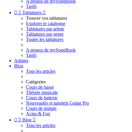
A propos de mySongBook
Tarifs


Tablatures

Trouver vos tablatures
Explorer le catalogue
Tablatures par artiste
Tablatures par genre
Toutes les tablatures
A propos de mySongBook
Tarifs
Artistes
Blog
Tous les articles
Catégories
Cours de basse
Théorie musicale
Cours de batterie
Nouveautés et tutoriels Guitar Pro
Cours de guitare
Actus & Fun


Blog

Tous les articles