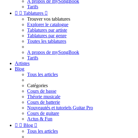
A propos de mySongBook
Tarifs


Tablatures

Trouver vos tablatures
Explorer le catalogue
Tablatures par artiste
Tablatures par genre
Toutes les tablatures
A propos de mySongBook
Tarifs
Artistes
Blog
Tous les articles
Catégories
Cours de basse
Théorie musicale
Cours de batterie
Nouveautés et tutoriels Guitar Pro
Cours de guitare
Actus & Fun


Blog

Tous les articles