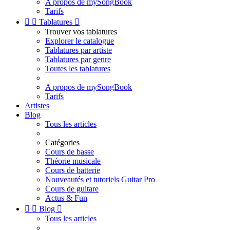
A propos de mySongBook
Tarifs


Tablatures

Trouver vos tablatures
Explorer le catalogue
Tablatures par artiste
Tablatures par genre
Toutes les tablatures
A propos de mySongBook
Tarifs
Artistes
Blog
Tous les articles
Catégories
Cours de basse
Théorie musicale
Cours de batterie
Nouveautés et tutoriels Guitar Pro
Cours de guitare
Actus & Fun


Blog

Tous les articles