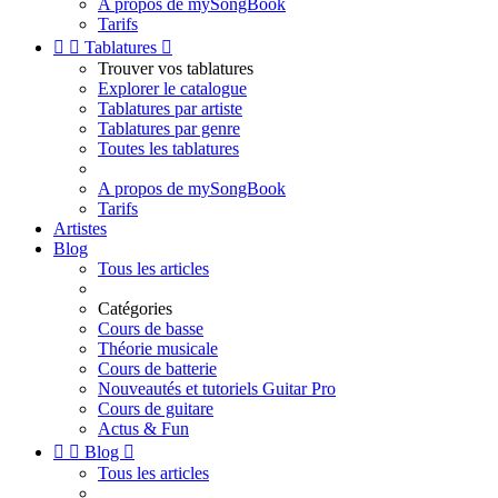
A propos de mySongBook
Tarifs


Tablatures

Trouver vos tablatures
Explorer le catalogue
Tablatures par artiste
Tablatures par genre
Toutes les tablatures
A propos de mySongBook
Tarifs
Artistes
Blog
Tous les articles
Catégories
Cours de basse
Théorie musicale
Cours de batterie
Nouveautés et tutoriels Guitar Pro
Cours de guitare
Actus & Fun


Blog

Tous les articles