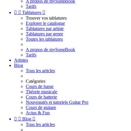
A propos de mySongBook
Tarifs


Tablatures

Trouver vos tablatures
Explorer le catalogue
Tablatures par artiste
Tablatures par genre
Toutes les tablatures
A propos de mySongBook
Tarifs
Artistes
Blog
Tous les articles
Catégories
Cours de basse
Théorie musicale
Cours de batterie
Nouveautés et tutoriels Guitar Pro
Cours de guitare
Actus & Fun


Blog

Tous les articles