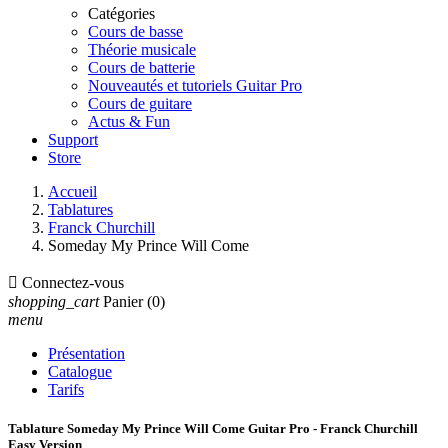
Catégories
Cours de basse
Théorie musicale
Cours de batterie
Nouveautés et tutoriels Guitar Pro
Cours de guitare
Actus & Fun
Support
Store
Accueil
Tablatures
Franck Churchill
Someday My Prince Will Come

Connectez-vous
shopping_cart
Panier
(0)
menu
Présentation
Catalogue
Tarifs
Tablature Someday My Prince Will Come Guitar Pro - Franck Churchill
Easy Version