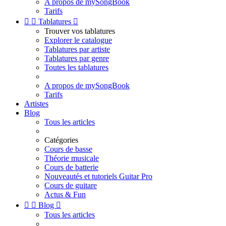
A propos de mySongBook
Tarifs


Tablatures

Trouver vos tablatures
Explorer le catalogue
Tablatures par artiste
Tablatures par genre
Toutes les tablatures
A propos de mySongBook
Tarifs
Artistes
Blog
Tous les articles
Catégories
Cours de basse
Théorie musicale
Cours de batterie
Nouveautés et tutoriels Guitar Pro
Cours de guitare
Actus & Fun


Blog

Tous les articles