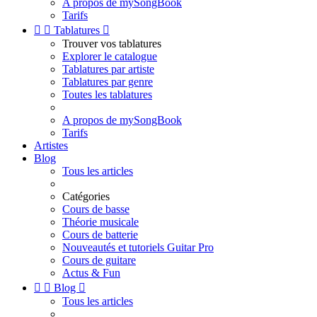
A propos de mySongBook
Tarifs


Tablatures

Trouver vos tablatures
Explorer le catalogue
Tablatures par artiste
Tablatures par genre
Toutes les tablatures
A propos de mySongBook
Tarifs
Artistes
Blog
Tous les articles
Catégories
Cours de basse
Théorie musicale
Cours de batterie
Nouveautés et tutoriels Guitar Pro
Cours de guitare
Actus & Fun


Blog

Tous les articles