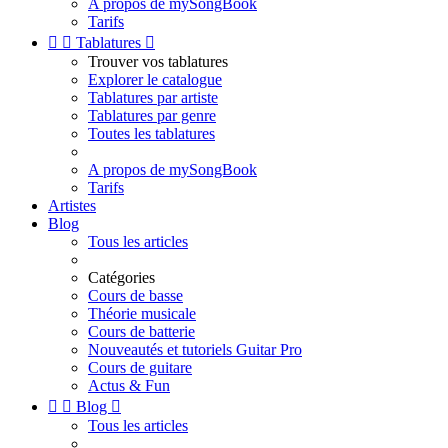
A propos de mySongBook
Tarifs


Tablatures

Trouver vos tablatures
Explorer le catalogue
Tablatures par artiste
Tablatures par genre
Toutes les tablatures
A propos de mySongBook
Tarifs
Artistes
Blog
Tous les articles
Catégories
Cours de basse
Théorie musicale
Cours de batterie
Nouveautés et tutoriels Guitar Pro
Cours de guitare
Actus & Fun


Blog

Tous les articles