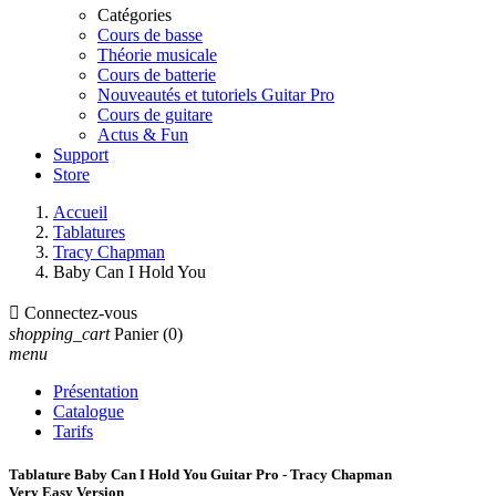
Catégories
Cours de basse
Théorie musicale
Cours de batterie
Nouveautés et tutoriels Guitar Pro
Cours de guitare
Actus & Fun
Support
Store
Accueil
Tablatures
Tracy Chapman
Baby Can I Hold You

Connectez-vous
shopping_cart
Panier
(0)
menu
Présentation
Catalogue
Tarifs
Tablature Baby Can I Hold You Guitar Pro - Tracy Chapman
Very Easy Version