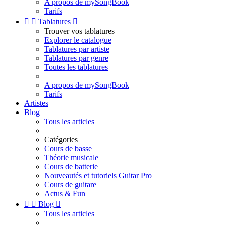
A propos de mySongBook
Tarifs


Tablatures

Trouver vos tablatures
Explorer le catalogue
Tablatures par artiste
Tablatures par genre
Toutes les tablatures
A propos de mySongBook
Tarifs
Artistes
Blog
Tous les articles
Catégories
Cours de basse
Théorie musicale
Cours de batterie
Nouveautés et tutoriels Guitar Pro
Cours de guitare
Actus & Fun


Blog

Tous les articles