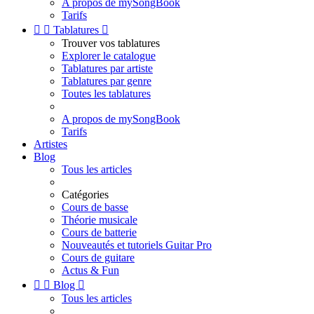
A propos de mySongBook
Tarifs


Tablatures

Trouver vos tablatures
Explorer le catalogue
Tablatures par artiste
Tablatures par genre
Toutes les tablatures
A propos de mySongBook
Tarifs
Artistes
Blog
Tous les articles
Catégories
Cours de basse
Théorie musicale
Cours de batterie
Nouveautés et tutoriels Guitar Pro
Cours de guitare
Actus & Fun


Blog

Tous les articles