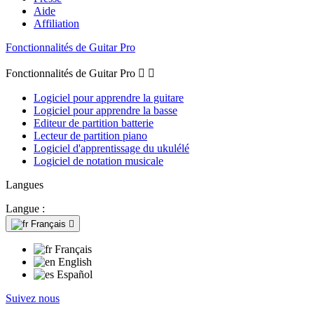
Aide
Affiliation
Fonctionnalités de Guitar Pro
Fonctionnalités de Guitar Pro


Logiciel pour apprendre la guitare
Logiciel pour apprendre la basse
Editeur de partition batterie
Lecteur de partition piano
Logiciel d'apprentissage du ukulélé
Logiciel de notation musicale
Langues
Langue :
Français

Français
English
Español
Suivez nous