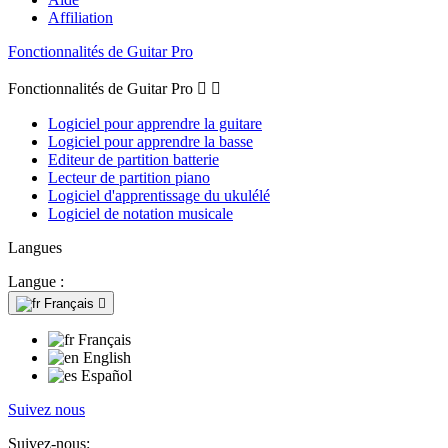
Affiliation
Fonctionnalités de Guitar Pro
Fonctionnalités de Guitar Pro


Logiciel pour apprendre la guitare
Logiciel pour apprendre la basse
Editeur de partition batterie
Lecteur de partition piano
Logiciel d'apprentissage du ukulélé
Logiciel de notation musicale
Langues
Langue :
Français

Français
English
Español
Suivez nous
Suivez-nous: