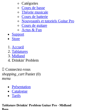
Catégories
Cours de basse
Théorie musicale
Cours de batterie
Nouveautés et tutoriels Guitar Pro
Cours de guitare
Actus & Fun
Support
Store
Accueil
Tablatures
Midland
Drinkin' Problem

Connectez-vous
shopping_cart
Panier
(0)
menu
Présentation
Catalogue
Tarifs
Tablature Drinkin' Problem Guitar Pro - Midland
Bass