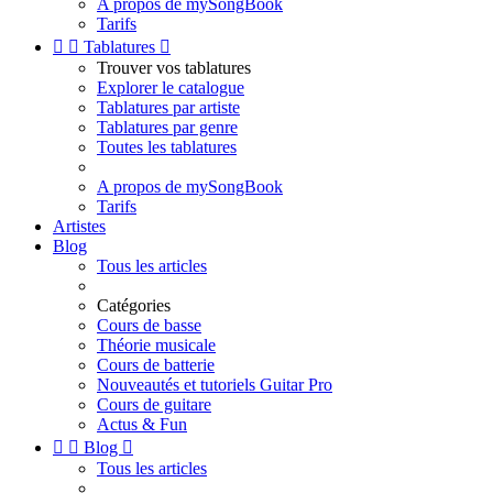
A propos de mySongBook
Tarifs


Tablatures

Trouver vos tablatures
Explorer le catalogue
Tablatures par artiste
Tablatures par genre
Toutes les tablatures
A propos de mySongBook
Tarifs
Artistes
Blog
Tous les articles
Catégories
Cours de basse
Théorie musicale
Cours de batterie
Nouveautés et tutoriels Guitar Pro
Cours de guitare
Actus & Fun


Blog

Tous les articles