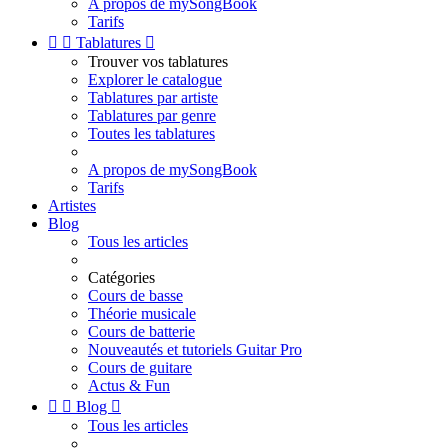
A propos de mySongBook
Tarifs


Tablatures

Trouver vos tablatures
Explorer le catalogue
Tablatures par artiste
Tablatures par genre
Toutes les tablatures
A propos de mySongBook
Tarifs
Artistes
Blog
Tous les articles
Catégories
Cours de basse
Théorie musicale
Cours de batterie
Nouveautés et tutoriels Guitar Pro
Cours de guitare
Actus & Fun


Blog

Tous les articles