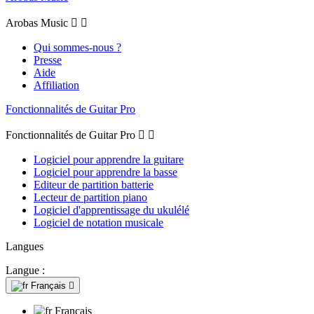
Arobas Music


Qui sommes-nous ?
Presse
Aide
Affiliation
Fonctionnalités de Guitar Pro
Fonctionnalités de Guitar Pro


Logiciel pour apprendre la guitare
Logiciel pour apprendre la basse
Editeur de partition batterie
Lecteur de partition piano
Logiciel d'apprentissage du ukulélé
Logiciel de notation musicale
Langues
Langue :
Français

Français