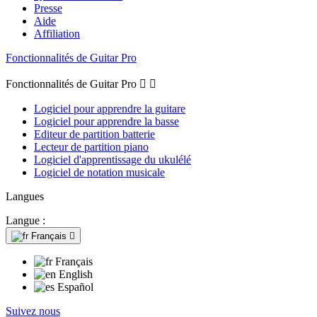
Presse
Aide
Affiliation
Fonctionnalités de Guitar Pro
Fonctionnalités de Guitar Pro


Logiciel pour apprendre la guitare
Logiciel pour apprendre la basse
Editeur de partition batterie
Lecteur de partition piano
Logiciel d'apprentissage du ukulélé
Logiciel de notation musicale
Langues
Langue :
Français

Français
English
Español
Suivez nous