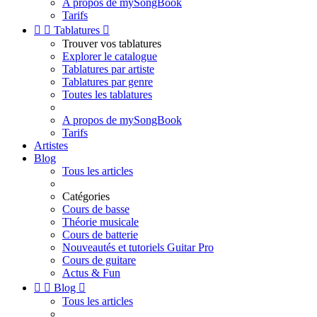
A propos de mySongBook
Tarifs


Tablatures

Trouver vos tablatures
Explorer le catalogue
Tablatures par artiste
Tablatures par genre
Toutes les tablatures
A propos de mySongBook
Tarifs
Artistes
Blog
Tous les articles
Catégories
Cours de basse
Théorie musicale
Cours de batterie
Nouveautés et tutoriels Guitar Pro
Cours de guitare
Actus & Fun


Blog

Tous les articles