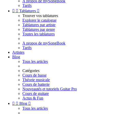
A propos de mySongBook
Tarifs


Tablatures

Trouver vos tablatures
Explorer le catalogue
Tablatures par artiste
Tablatures par genre
Toutes les tablatures
A propos de mySongBook
Tarifs
Artistes
Blog
Tous les articles
Catégories
Cours de basse
Théorie musicale
Cours de batterie
Nouveautés et tutoriels Guitar Pro
Cours de guitare
Actus & Fun


Blog

Tous les articles