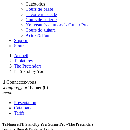
Catégories
Cours de basse
Théorie musicale
Cours de batterie
Nouveautés et tutoriels Guitar Pro
Cours de guitare
Actus & Fun
Support
Store
Accueil
Tablatures
The Pretenders
I'll Stand by You

Connectez-vous
shopping_cart
Panier
(0)
menu
Présentation
Catalogue
Tarifs
Tablature I'll Stand by You Guitar Pro - The Pretenders
Guitars, Bass & Backing Track