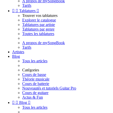
A propos de mySongBook
Tarifs


Tablatures

Trouver vos tablatures
Explorer le catalogue
Tablatures par artiste
Tablatures par genre
Toutes les tablatures
A propos de mySongBook
Tarifs
Artistes
Blog
Tous les articles
Catégories
Cours de basse
Théorie musicale
Cours de batterie
Nouveautés et tutoriels Guitar Pro
Cours de guitare
Actus & Fun


Blog

Tous les articles